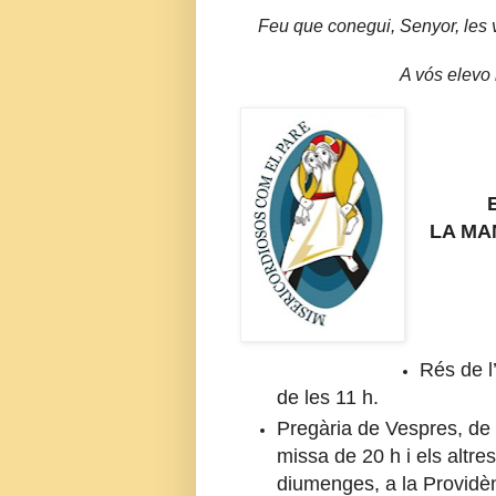
Feu que conegui, Senyor, les v
A vós elevo
LA MA
Rés de l’
de les 11 h.
Pregària de Vespres, de d
missa de 20 h i els altres
diumenges, a la Providèn