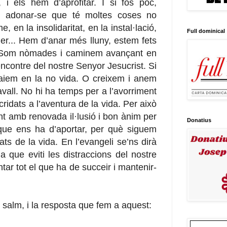
 i els hem d’aprofitar. I si fos poc,
i adonar-se que té moltes coses no
, en la insolidaritat, en la instal·lació,
Full dominical
er... Hem d’anar més lluny, estem fets
. Som nòmades i caminem avançant en
’encontre del nostre Senyor Jesucrist. Si
aiem en la no vida. O creixem i anem
all. No hi ha temps per a l’avorriment
ridats a l’aventura de la vida. Per això
nt amb renovada il·lusió i bon ànim per
Donatius
 que ens ha d’aportar, per què siguem
ts de la vida. En l’evangeli se’ns dirà
a que eviti les distraccions del nostre
tar tot el que ha de succeir i mantenir-
 salm, i la resposta que fem a aquest: