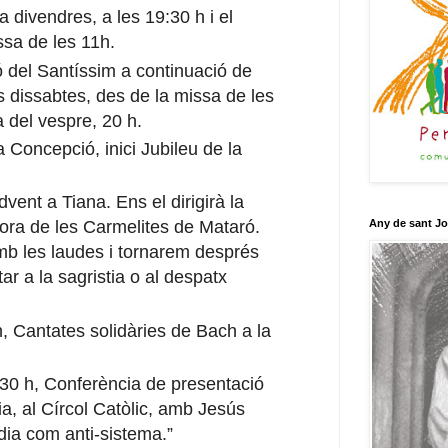
a divendres, a les 19:30 h i el
ssa de les 11h.
 del Santíssim a continuació de
els dissabtes, des de la missa de les
 del vespre, 20 h.
 Concepció, inici Jubileu de la
dvent a Tiana. Ens el dirigirà la
Any de sant J
ora de les Carmelites de Mataró.
b les laudes i tornarem després
r a la sagristia o al despatx
h, Cantates solidàries de Bach a la
:30 h, Conferència de presentació
ia, al Círcol Catòlic, amb Jesús
dia com anti-sistema.”