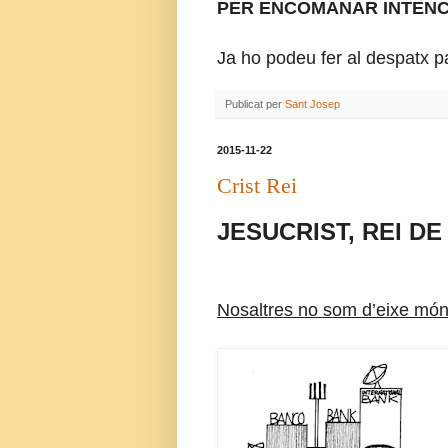
PER ENCOMANAR INTENCI
Ja ho podeu fer al despatx p
Publicat per
Sant Josep
2015-11-22
Crist Rei
JESUCRIST, REI D
Nosaltres no som d’eixe mó