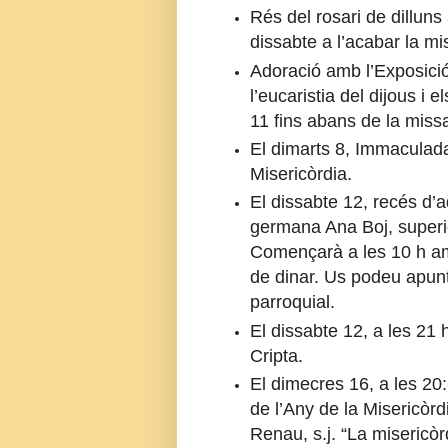
Rés del rosari de dilluns 
dissabte a l’acabar la mi
Adoració amb l’Exposició
l’eucaristia del dijous i 
11 fins abans de la missa
El dimarts 8, Immaculada
Misericòrdia.
El dissabte 12, recés d’a
germana Ana Boj, superi
Començarà a les 10 h am
de dinar. Us podeu apunta
parroquial.
El dissabte 12, a les 21 
Cripta.
El dimecres 16, a les 20
de l’Any de la Misericòrd
Renau, s.j. “La misericòr