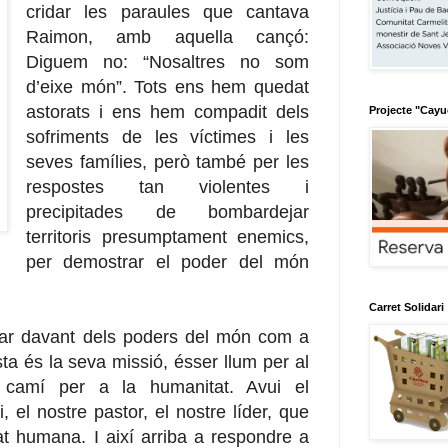
cridar les paraules que cantava
Raimon, amb aquella cançó:
Diguem no: “Nosaltres no som
d’eixe món”. Tots ens hem quedat
astorats i ens hem compadit dels
Projecte "Cay
sofriments de les víctimes i les
seves famílies, però també per les
respostes tan violentes i
precipitades de bombardejar
territoris presumptament enemics,
per demostrar el poder del món
Carret Solidari
ntar davant dels poders del món com a
sta és la seva missió, ésser llum per al
e camí per a la humanitat. Avui el
 el nostre pastor, el nostre líder, que
tat humana. I així arriba a respondre a