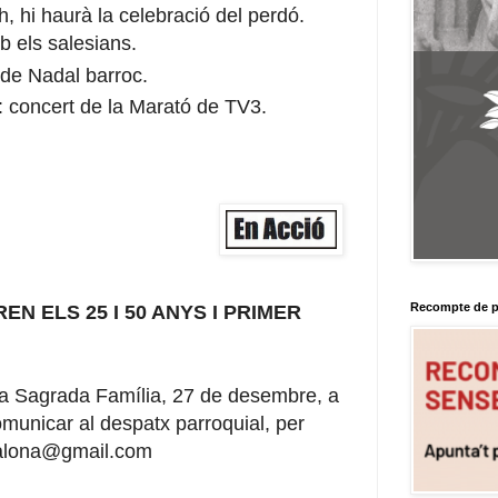
h, hi haurà la celebració del perdó.
 els salesians.
 de Nadal barroc.
h: concert de la Marató de TV3.
Recompte de p
N ELS 25 I 50 ANYS I PRIMER
e la Sagrada Família, 27 de desembre, a
municar al despatx parroquial, per
adalona@gmail.com