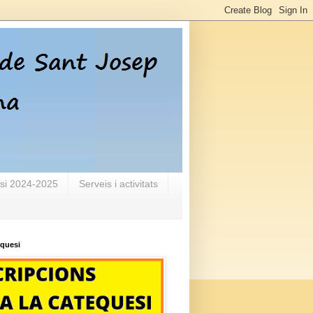
si 2024-2025
Serveis i activitats
equesi