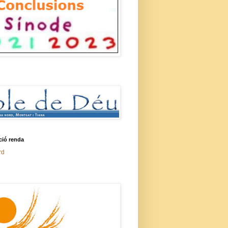
ció renda
rd