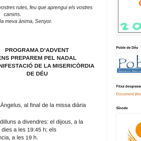
ostres rutes, feu que aprengui els vostres
camins.
 la meva ànima, Senyor.
Poble de Déu
PROGRAMA D’ADVENT
ENS PREPAREM PEL NADAL
NIFESTACIÓ DE LA MISERICÒRDIA
DE DÉU
Fitxa desgrava
Document Wo
Àngelus, al final de la missa diària
Sínode
illuns a divendres: el dijous, a la
 dies a les 19:45 h; els
cia, a les 19 h.