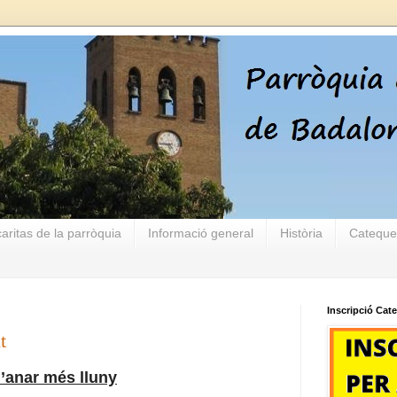
aritas de la parròquia
Informació general
Història
Cateque
Inscripció Cat
t
’anar més lluny