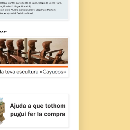
ucos"