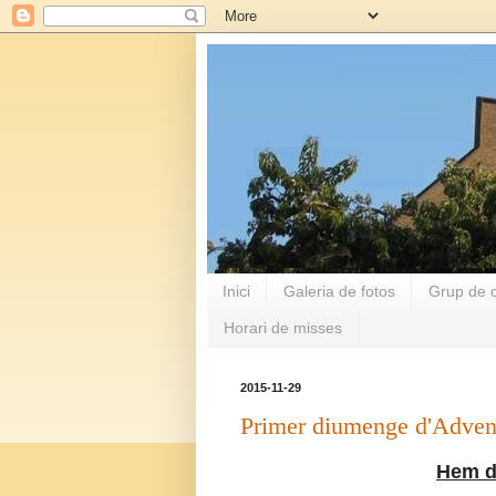
Inici
Galeria de fotos
Grup de c
Horari de misses
2015-11-29
Primer diumenge d'Adven
Hem d