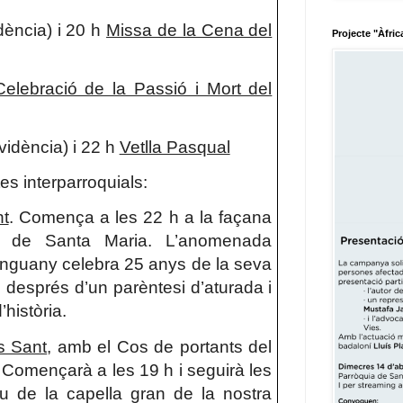
dència) i 20 h
Missa de la Cena del
Projecte "Àfric
Celebració de la Passió i Mort del
vidència) i 22 h
Vetlla Pasqual
s interparroquials:
nt
. Comença a les 22 h a la façana
sia de Santa Maria. L’anomenada
enguany celebra 25 anys de la seva
 després d’un parèntesi d’aturada i
història.
s Sant
, amb el Cos de portants del
 Començarà a les 19 h i seguirà les
eu de la capella gran de la nostra