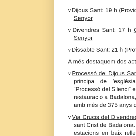
v
Dijous Sant: 19 h (Provi
Senyor
v
Divendres Sant: 17 h
Senyor
v
Dissabte Sant: 21 h (Pro
A més destaquem dos acte
v
Processó del Dijous Sa
principal de l’esglé
“Processó del Silenci” 
restauració a Badalona,
amb més de 375 anys d’
v
Via Crucis del Divendre
sant Crist de Badalona.
estacions en baix rell