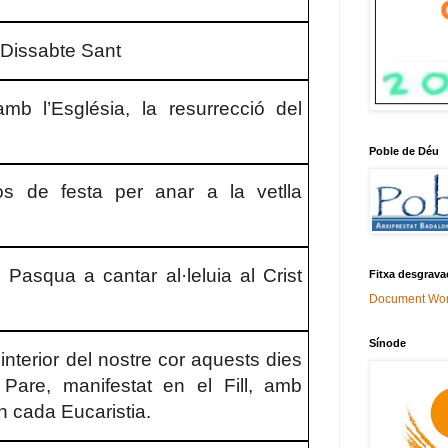
 Dissabte Sant
b l’Església, la resurrecció del
Poble de Déu
os de festa per anar a la vetlla
Pasqua a cantar al·leluia al Crist
Fitxa desgrava
Document Wo
Sínode
interior del nostre cor aquests dies
 Pare, manifestat en el Fill, amb
en cada Eucaristia.