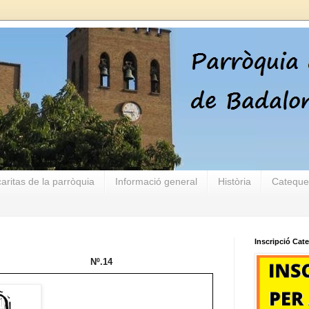
aritas de la parròquia
Informació general
Història
Cateque
Inscripció Cat
 2012 Nº.14