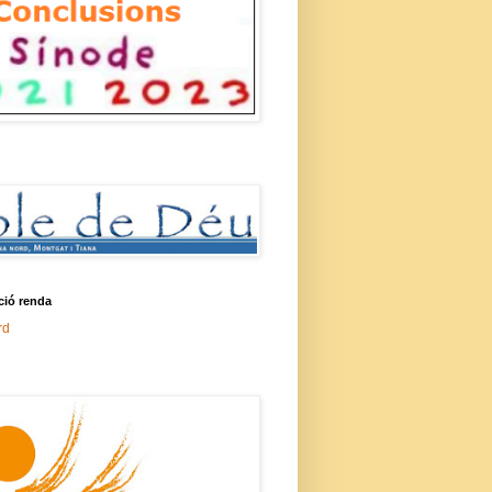
ció renda
rd