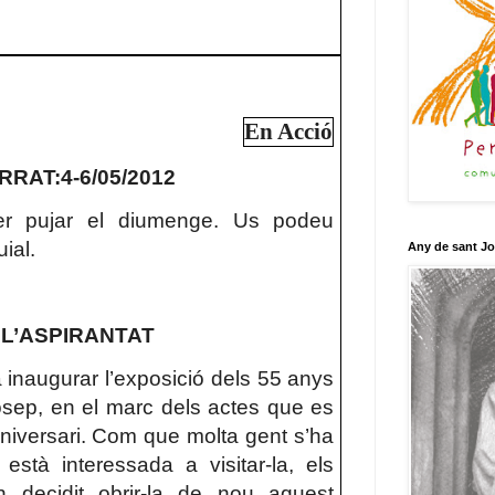
En Acció
RAT:4-6/05/2012
er pujar el diumenge. Us podeu
ial.
Any de sant J
 L’ASPIRANTAT
inaugurar l’exposició dels 55 anys
osep, en el marc dels actes que es
niversari. Com que molta gent s’ha
està interessada a visitar-la, els
n decidit obrir-la de nou aquest