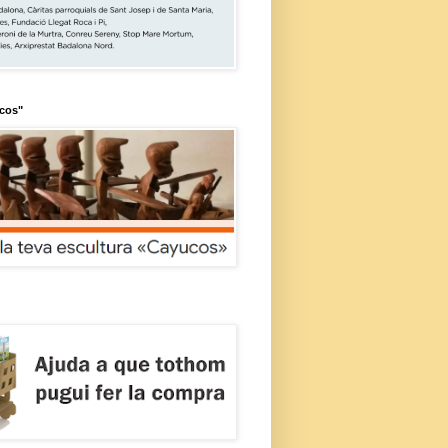
ucos"