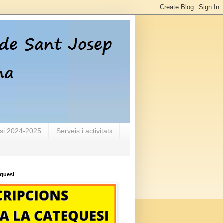
si 2024-2025
Serveis i activitats
equesi