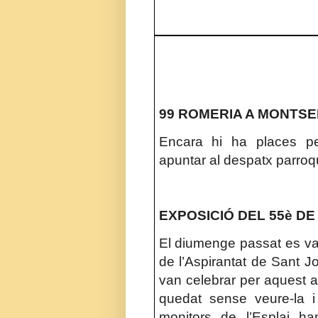
99 ROMERIA A MONTSER
Encara hi ha places p
apuntar al despatx parroqu
EXPOSICIÓ DEL 55è DE
El diumenge passat es va 
de l’Aspirantat de Sant J
van celebrar per aquest a
quedat sense veure-la i 
monitors de l’Esplai ha