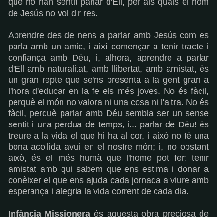
que no han sentit parlar d'Ell, per als quals el nom
de Jesús no vol dir res.
Aprendre des de nens a parlar amb Jesús com es
parla amb un amic, i així començar a tenir tracte i
confiança amb Déu, i, alhora, aprendre a parlar
d'Ell amb naturalitat, amb llibertat, amb amistat, és
un gran repte que se'ns presenta a la gent gran a
l'hora d'educar en la fe els més joves. No és fàcil,
perquè el món no valora ni una cosa ni l'altra. No és
fàcil, perquè parlar amb Déu sembla ser un sense
sentit i una pèrdua de temps, i... parlar de Déu! és
treure a la vida el que hi ha al cor, i això no té una
bona acollida avui en el nostre món; i, no obstant
això, és el més humà que l'home pot fer: tenir
amistat amb qui sabem que ens estima i donar a
conèixer el que ens ajuda cada jornada a viure amb
esperança i alegria la vida corrent de cada dia.
Infància Missionera
és aquesta obra preciosa de