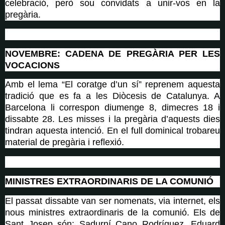
celebració, però sou convidats a unir-vos en la
pregària.
NOVEMBRE: CADENA DE PREGÀRIA PER LES
VOCACIONS
Amb el lema “El coratge d’un sí” reprenem aquesta
tradició que es fa a les Diòcesis de Catalunya.
A
Barcelona li correspon diumenge 8, dimecres 18 i
dissabte 28. Les misses i la pregària d’aquests dies
tindran aquesta intenció. En el full dominical trobareu
material de pregària i reflexió.
MINISTRES EXTRAORDINARIS DE LA COMUNIÓ
El passat dissabte van ser nomenats, via internet, els
nous ministres extraordinaris de la comunió. Els de
Sant Josep són: Sadurní Cano Rodríguez, Eduard