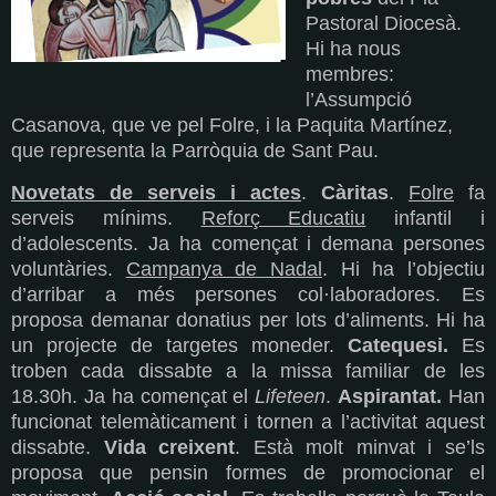
Pastoral Diocesà.
Hi ha nous
membres:
l’Assumpció
Casanova, que ve pel Folre, i la Paquita Martínez,
que representa la Parròquia de Sant Pau.
Novetats de serveis i actes
.
Càritas
.
Folre
fa
serveis mínims.
Reforç Educatiu
infantil i
d’adolescents. Ja ha començat i demana persones
voluntàries.
Campanya de Nadal
. Hi ha l’objectiu
d’arribar a més persones col·laboradores. Es
proposa demanar donatius per lots d’aliments. Hi ha
un projecte de targetes moneder.
Catequesi.
Es
troben cada dissabte a la missa familiar de les
18.30h. Ja ha començat el
Lifeteen
.
Aspirantat.
Han
funcionat telemàticament i tornen a l’activitat aquest
dissabte.
Vida creixent
. Està molt minvat i se’ls
proposa que pensin formes de promocionar el