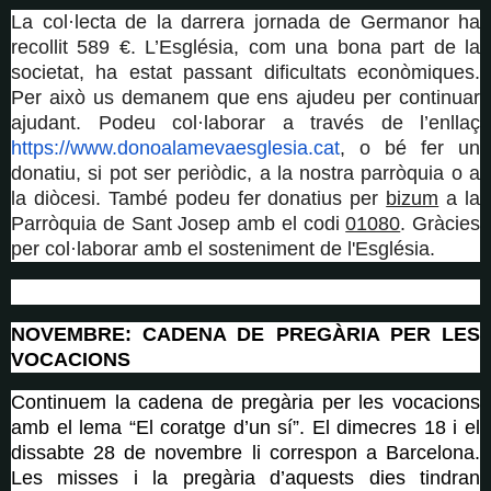
La col·lecta de la darrera jornada de Germanor ha
recollit 589 €. L’Església, com una bona part de la
societat, ha estat passant dificultats econòmiques.
Per això us demanem que ens ajudeu per continuar
ajudant. Podeu col·laborar a través de l’enllaç
https://www.donoalamevaesglesia.cat
, o bé fer un
donatiu, si pot ser periòdic, a la nostra parròquia o a
la diòcesi. També podeu fer donatius per
bizum
a la
Parròquia de Sant Josep amb el codi
01080
. Gràcies
per col·laborar amb el sosteniment de l'Església.
NOVEMBRE: CADENA DE PREGÀRIA PER LES
VOCACIONS
Continuem la cadena de pregària per les vocacions
amb el lema “El coratge d’un sí”. El
dimecres 18 i el
dissabte 28 de novembre li correspon a Barcelona.
Les misses i la pregària d’aquests dies tindran