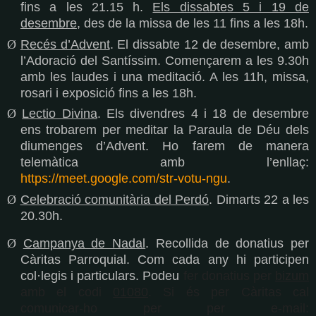
fins a les 21.15 h.
Els dissabtes 5 i 19 de
desembre
, des de la missa de les 11 fins a les 18h.
Ø
Recés d’Advent
. El dissabte 12 de desembre, amb
l’Adoració del Santíssim. Començarem a les 9.30h
amb les laudes i una meditació. A les 11h, missa,
rosari i exposició fins a les 18h.
Ø
Lectio Divina
. Els divendres 4 i 18 de desembre
ens trobarem per meditar la Paraula de Déu dels
diumenges d’Advent. Ho farem de manera
telemàtica amb l’enllaç:
https://meet.google.com/str-votu-ngu
.
Ø
Celebració comunitària del Perdó
. Dimarts 22 a les
20.30h.
Ø
Campanya de Nadal
.
Recollida de donatius per
Càritas Parroquial. Com cada any hi participen
col·legis i particulars. Podeu
fer donatius per
bizum
amb el codi
01080
. Si és per Càritas cal
comunicar-ho per per e-mail: