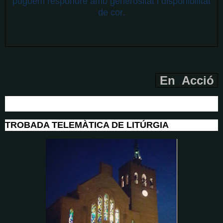
puguem respondre amb generositat i disponibilitat
de cor.
En Acció
TROBADA TELEMÀTICA DE LITÚRGIA