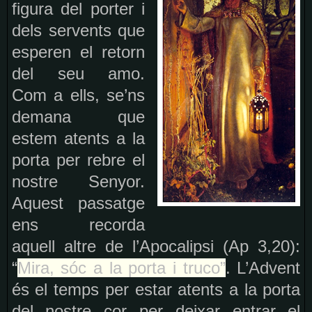
figura del porter i
dels servents que
esperen el retorn
del seu amo.
Com a ells, se’ns
demana que
estem atents a la
porta per rebre el
nostre Senyor.
Aquest passatge
ens recorda
aquell altre de l’Apocalipsi
(Ap 3,20)
:
“
Mira, sóc a la porta i truco”
. L’Advent
és el temps per estar atents a la porta
del nostre cor per deixar entrar el