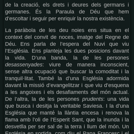
de la creació, els drets i deures dels germans i
germanes. És la Paraula de Déu que hem
d’escoltar i seguir per enriquir la nostra existència.
La paràbola de les deu noies ens situa en el
context del convit de noces, imatge del Regne de
Déu. Ens parla de l’espera del Nuvi que viu
l’Església. Ens planteja les dues posicions davant
la vida. D’una banda, la de les persones
desassenyades
: viure de manera inconscient,
sense altra ocupació que buscar la comoditat i la
tranquil·litat. També la d’una Església adormida
davant la missió d’evangelitzar i que viu d’esquena
a les angoixes i els desafiaments del món actual.
De l’altra, la de les persones
prudents
: una vida
que busca i desitja la veritable Saviesa. I la d’una
Església que manté la llàntia encesa i renova la
flama amb l’oli de l’Esperit Sant, que la inunda i la
desvetlla per ser sal de la terra i llum del món. Un
Església en sortida, com diu el Papa Francesc i el