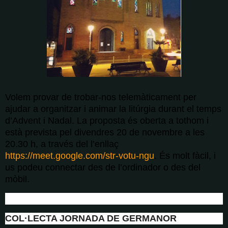
Volem provar de trobar-nos telemàticament per
ajudar a organitzar i animar la litúrgia durant el temps
d’Advent i Nadal. La proposta és oberta a tothom i
està prevista pel divendres 20 de novembre a les
20.30 h, a través del l’enllaç
https://meet.google.com/str-votu-ngu
.
És molt fàcil, i
us podeu connectar des de l’ordinador o des del
mòbil.
COL·LECTA JORNADA DE GERMANOR