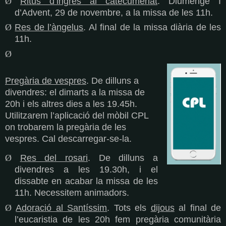
Ø
Ritus d’ingrés al catecumenat
. Diumenge I
d’Advent, 29 de novembre, a la missa de les 11h.
Ø
Res de l’àngelus
. Al final de la missa diària de les
11h.
Ø
Pregària de vespres
.
De dilluns a
divendres: el dimarts a la missa de
20h i els altres dies a les 19.45h.
Utilitzarem l’aplicació del mòbil CPL
on trobarem la pregària de les
vespres. Cal descarregar-se-la.
Ø
Res del rosari
. De dilluns a
divendres a les 19.30h, i el
dissabte en acabar la missa de les
11h. Necessitem animadors.
Ø
Adoració al Santíssim
. Tots els
dijous
al final de
l’eucaristia de les 20h fem pregària comunitària