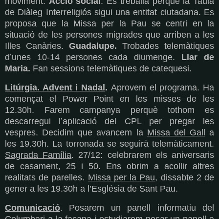
moviment.
Acció social
. Es treballa perquè la Taula
de Diàleg Interreligiós sigui una entitat ciutadana. Es
proposa que la Missa per la Pau se centri en la
situació de les persones migrades que arriben a les
Illes Canàries.
Guadalupe.
Trobades telemàtiques
d’unes 10-14 persones cada diumenge.
Llar de
Maria.
Fan sessions telemàtiques de catequesi.
Litúrgia. Advent i Nadal
.
Aprovem el programa. Ha
començat el Power Point en les misses de les
12.30h. Farem campanya perquè tothom es
descarregui l’aplicació del CPL per pregar les
vespres. Decidim que avancem la
Missa del Gall
a
les 19.30h. La torronada se seguirà telemàticament.
Sagrada Família
. 27/12: celebrarem els aniversaris
de casament, 25 i 50. Ens obrim a acollir altres
realitats de parelles.
Missa per la Pau
, dissabte 2 de
gener a les 19.30h a l’Església de Sant Pau.
Comunicació
. Posarem un panell informatiu del