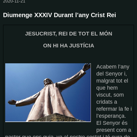
2020-11-21
Diumenge XXXIV Durant l'any Crist Rei
JESUCRIST, REI DE TOT EL MÓN
ON HI HA JUSTÍCIA
Acabem l’any
del Senyor i,
malgrat tot el
que hem
viscut, som
cridats a
refermar la fe i
l’esperança.
El Senyor és
present com a
pastor que ens guia, va al nostre costat i té cura de