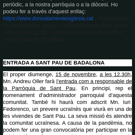
periòdic, a la nostra parròquia o a la diòcesi. Ho
podeu fer a través d’aquest enllaç:
https://www.donoalamevaesglesia.cat
. També podeu
fer donatius per
bizum
a la Parròquia de Sant Josep
amb el codi
01080
. Gràcies per col·laborar amb el
sosteniment de l'Església.
ENTRADA A SANT PAU DE BADALONA
El proper diumenge,
15 de novembre
,
a les 12.30h
,
Mn. Andreu Oller farà
l’entrada com a responsable de
la Parròquia de Sant Pau
. En principi, rep el
nomenament d’administrador parroquial d’aquesta
comunitat. També hi haurà com adscrit Mn. Iuri
Fedorenco, un prevere ucraïnès que viurà en una de
les vivendes de Sant Pau. La seva missió és atendre
la comunitat ucraïnesa. A causa de la pandèmia, no
podem fer una gran convocatòria per participar en la