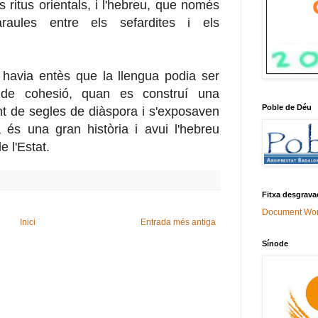
s ritus orientals, i l'hebreu, que només
raules entre els sefardites i els
) havia entès que la llengua podia ser
t de cohesió, quan es construí una
Poble de Déu
t de segles de diàspora i s'exposaven
és una gran història i avui l'hebreu
e l'Estat.
Fitxa desgrava
Document Wo
Inici
Entrada més antiga
Sínode