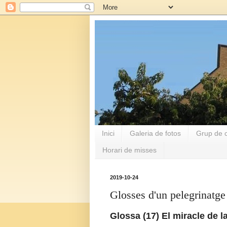
Inici
Galeria de fotos
Grup de c
Horari de misses
2019-10-24
Glosses d'un pelegrinatge
Glossa (17) El miracle de l