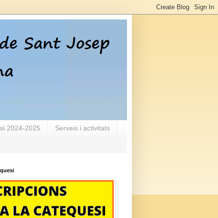
si 2024-2025
Serveis i activitats
equesi