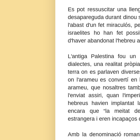
Es pot ressuscitar una lle
desapareguda durant dinou
l'abast d'un fet miraculós, p
israelites ho han fet poss
d'haver abandonat l'hebreu a
L'antiga Palestina fou un 
dialectes, una realitat pròp
terra on es parlaven diverse
on l'arameu es convertí en l
arameu, que nosaltres tamb
l'enviat assiri, quan l'impe
hebreus havien implantat 
encara que “la meitat de
estrangera i eren incapaços 
Amb la denominació romana