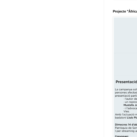
Projecte "Àfric