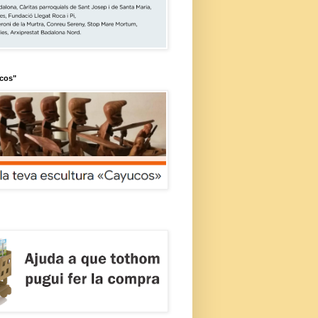
ucos"