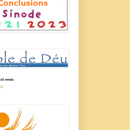
ció renda
rd