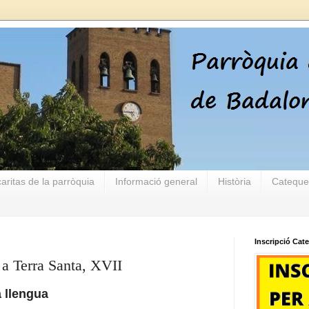
aritas de la parròquia
Informació general
Història
Cateque
Inscripció Cat
 a Terra Santa, XVII
a llengua