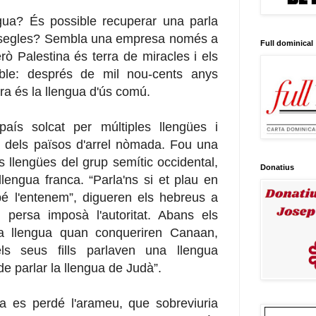
ngua? És possible recuperar una parla
 segles? Sembla una empresa només a
Full dominical
erò Palestina és terra de miracles i els
ible: després de mil nou-cents anys
ra és la llengua d'ús comú.
país solcat per múltiples llengües i
ia dels països d'arrel nòmada. Fou una
s llengües del grup semític occidental,
Donatius
lengua franca. “Parla'ns si et plau en
é l'entenem”, digueren els hebreus a
ri persa imposà l'autoritat. Abans els
la llengua quan conqueriren Canaan,
ls seus fills parlaven una llengua
de parlar la llengua de Judà”.
 es perdé l'arameu, que sobreviuria