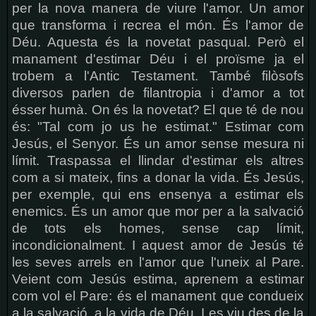
per la nova manera de viure l'amor. Un amor
que transforma i recrea el món. És l'amor de
Déu. Aquesta és la novetat pasqual. Però el
manament d'estimar Déu i el proïsme ja el
trobem a l'Antic Testament. També filòsofs
diversos parlen de filantropia i d'amor a tot
ésser humà. On és la novetat? El que té de nou
és: "Tal com jo us he estimat." Estimar com
Jesús, el Senyor. És un amor sense mesura ni
límit. Traspassa el llindar d'estimar els altres
com a si mateix, fins a donar la vida. És Jesús,
per exemple, qui ens ensenya a estimar els
enemics. És un amor que mor per a la salvació
de tots els homes, sense cap límit,
incondicionalment. I aquest amor de Jesús té
les seves arrels en l'amor que l'uneix al Pare.
Veient com Jesús estima, aprenem a estimar
com vol el Pare: és el manament que condueix
a la salvació, a la vida de Déu. I es viu des de la