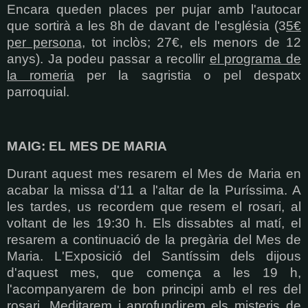
Encara queden places per pujar amb l'autocar
que sortirà a les 8h de davant de l'església (3
5€
per persona
, tot inclòs; 27€, els menors de 12
anys). Ja podeu passar a recollir
el programa de
la romeria
per la sagristia o pel despatx
parroquial.
MAIG: EL MES DE MARIA
Durant aquest mes resarem el Mes de Maria en
acabar la missa d'11 a l'altar de la Puríssima. A
les tardes, us recordem que resem el rosari, al
voltant de les 19:30 h. Els dissabtes al matí, el
resarem a continuació de la pregària del Mes de
Maria. L'Exposició del Santíssim dels dijous
d'aquest mes, que comença a les 19 h,
l'acompanyarem de bon principi amb el res del
rosari. Meditarem i aprofundirem els misteris de