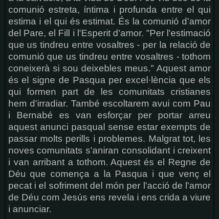
comunió estreta, íntima i profunda entre el qui
estima i el qui és estimat. És la comunió d'amor
del Pare, el Fill i l'Esperit d'amor. "Per l'estimació
que us tindreu entre vosaltres - per la relació de
comunió que us tindreu entre vosaltres - tothom
coneixerà si sou deixebles meus." Aquest amor
és el signe de Pasqua per excel·lència que els
qui formen part de les comunitats cristianes
hem d'irradiar. També escoltarem avui com Pau
i Bernabé es van esforçar per portar arreu
aquest anunci pasqual sense estar exempts de
passar molts perills i problemes. Malgrat tot, les
noves comunitats s'aniran consolidant i creixent
i van arribant a tothom. Aquest és el Regne de
Déu que comença a la Pasqua i que venç el
pecat i el sofriment del món per l'acció de l'amor
de Déu com Jesús ens revela i ens crida a viure
i anunciar.