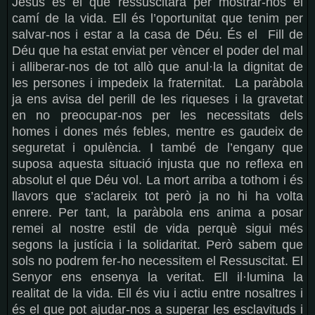
Jesús és el que ressuscitarà per mostrar-nos el
camí de la vida. Ell és l’oportunitat que tenim per
salvar-nos i estar a la casa de Déu. És el
Fill de
Déu que ha estat enviat per vèncer el poder del mal
i alliberar-nos de tot allò que anul·la la dignitat de
les persones i impedeix la fraternitat.
La paràbola
ja ens avisa del perill de les riqueses i la gravetat
en no preocupar-nos per les necessitats dels
homes i dones més febles, mentre es gaudeix de
seguretat i opulència. I també de l’engany que
suposa aquesta situació injusta que no reflexa en
absolut el que Déu vol. La mort arriba a tothom i és
llavors que s’aclareix tot però ja no hi ha volta
enrere. Per tant, la paràbola ens anima a posar
remei al nostre estil de vida perquè sigui més
segons la justícia i la solidaritat. Però sabem que
sols no podrem fer-ho necessitem el Ressuscitat. El
Senyor ens ensenya la veritat. Ell il·lumina la
realitat de la vida. Ell és viu i actiu entre nosaltres i
és el que pot ajudar-nos a superar les esclavituds i