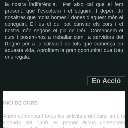
la nostra indiferència.
Per això cal que el fem
present, que l’escoltem i el seguim. I depèn de
nosaltres que molts homes i dones d’aquest món el
coneguin. Ell és el qui pot canviar els cors i el
nostre món segons el pla de Déu. Comencem el
curs i posem-nos a treballar com
a servidors del
Regne per a la salvació de tots que comença en
aquesta vida. Aprofitem la gran oportunitat que Déu
ens regala.
En Acció
INCI DE CURS
Anem començant totes les activitats del curs, amb la
cloenda del 150è. El proper dijous comencem