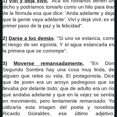
1)
Viví y dejá vivir.
"Acá los romanos tienen un
dicho y podríamos tomarlo como un hilo para tirar
de la fórmula esa que dice: 'Anda adelante y deja
que la gente vaya adelante'. Viví y dejá vivir, es el
primer paso de la paz y la felicidad".
2)
Darse a los demás
.
"Si uno se estanca, corre
el riesgo de ser egoísta. Y el agua estancada es
la primera que se corrompe".
3)
Moverse remansadamente.
"En Don
Segundo Sombra hay una cosa muy linda, de
alguien que relee su vida. El protagonista. Dice
que de joven era un arroyo pedregoso que se
llevaba por delante todo; que de adulto era un río
que andaba adelante y que en la vejez se sentía
en movimiento, pero lentamente remansado. Yo
utilizaría esta imagen del poeta y novelista
Ricardo Güiraldes, ese último adjetivo,