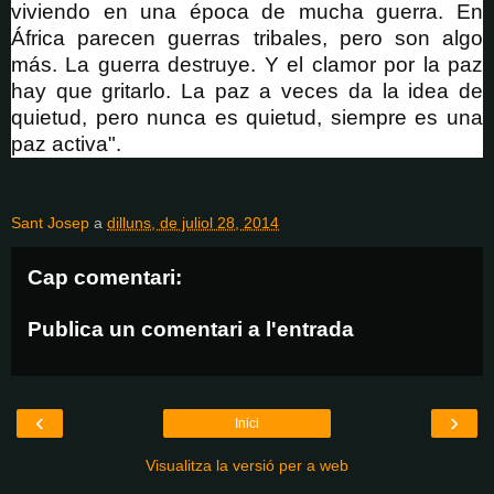
viviendo en una época de mucha guerra. En
África parecen guerras tribales, pero son algo
más. La guerra destruye. Y el clamor por la paz
hay que gritarlo. La paz a veces da la idea de
quietud, pero nunca es quietud, siempre es una
paz activa".
Sant Josep
a
dilluns, de juliol 28, 2014
Cap comentari:
Publica un comentari a l'entrada
‹
›
Inici
Visualitza la versió per a web