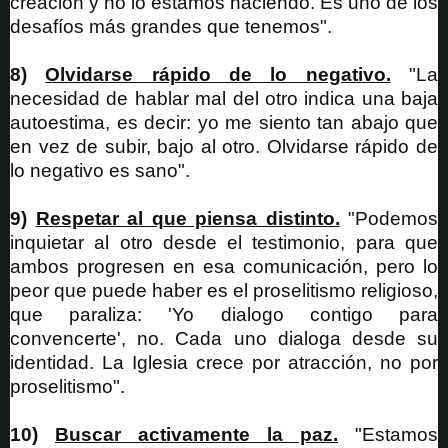
creación y no lo estamos haciendo. Es uno de los
desafíos más grandes que tenemos".
8)
Olvidarse rápido de lo negativo.
"La
necesidad de hablar mal del otro indica una baja
autoestima, es decir: yo me siento tan abajo que
en vez de subir, bajo al otro. Olvidarse rápido de
lo negativo es sano".
9)
Respetar al que piensa distinto.
"Podemos
inquietar al otro desde el testimonio, para que
ambos progresen en esa comunicación, pero lo
peor que puede haber es el proselitismo religioso,
que paraliza: 'Yo dialogo contigo para
convencerte', no. Cada uno dialoga desde su
identidad. La Iglesia crece por atracción, no por
proselitismo".
10)
Buscar activamente la paz.
"Estamos