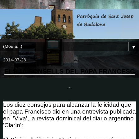
▼
2014-07-28
ELS 10 CONSELLS DEL PAPA FRANCESC
Los
diez consejos
para alcanzar la
felicidad
que
el
papa Francisco
dio en una entrevista publicada
en
'Viva', la revista dominical del diario argentino
'Clarín':