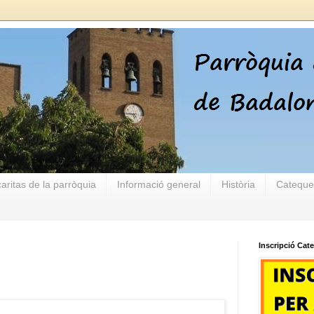
aritas de la parròquia
Informació general
Història
Cateque
Inscripció Cat