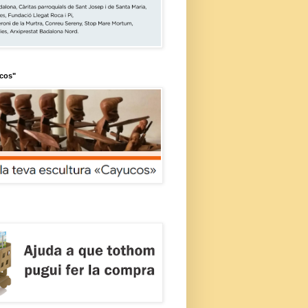
ucos"