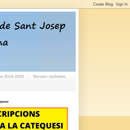
si 2024-2025
Serveis i activitats
equesi