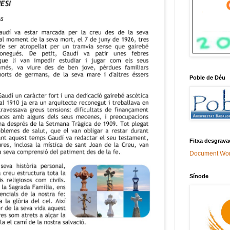
Poble de Déu
Fitxa desgrava
Document Wo
Sínode