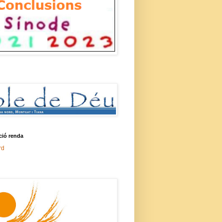
ció renda
rd