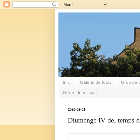
Inici
Galeria de fotos
Grup de c
Horari de misses
2026-02-01
Diumenge IV del temps de