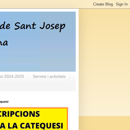
si 2024-2025
Serveis i activitats
equesi