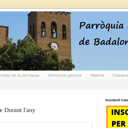
aritas de la parròquia
Informació general
Història
Cateque
Inscripció Cat
 Durant l'any