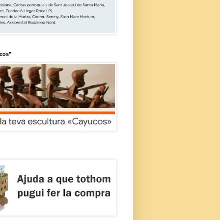
ucos"