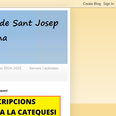
si 2024-2025
Serveis i activitats
equesi