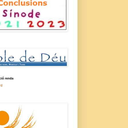
ció renda
rd