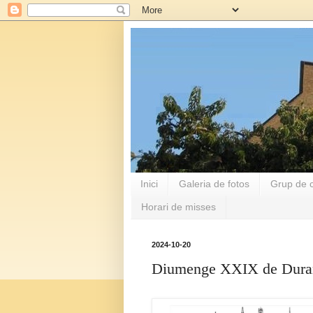
Inici
Galeria de fotos
Grup de c
Horari de misses
2024-10-20
Diumenge XXIX de Duran