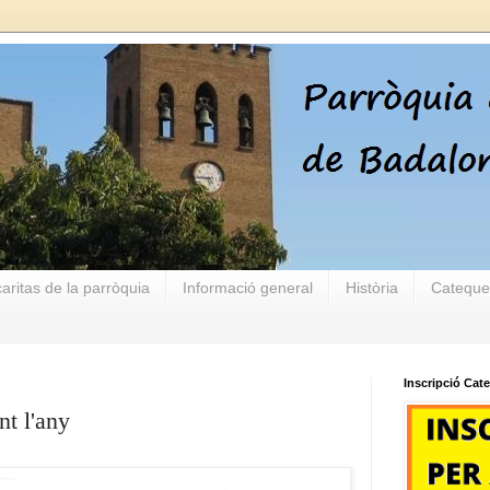
aritas de la parròquia
Informació general
Història
Cateque
Inscripció Cat
t l'any