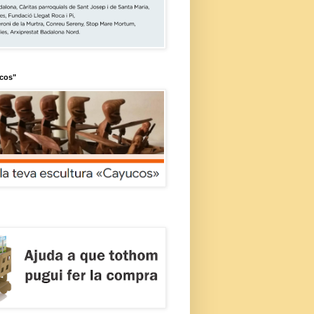
ucos"