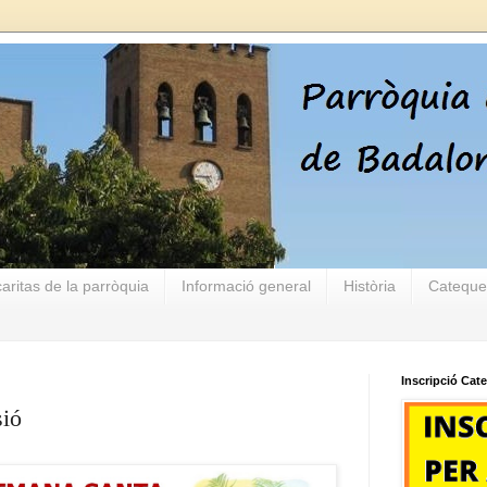
aritas de la parròquia
Informació general
Història
Cateque
Inscripció Cat
ió