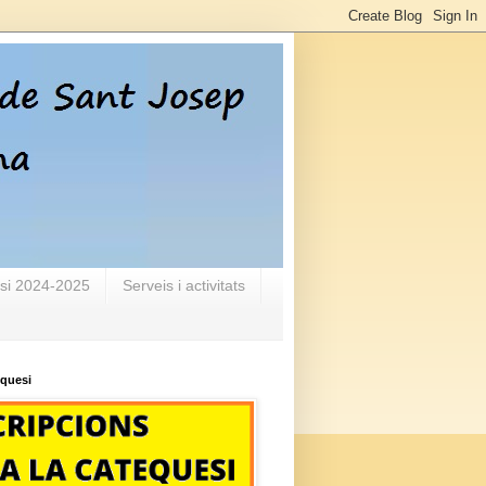
si 2024-2025
Serveis i activitats
equesi