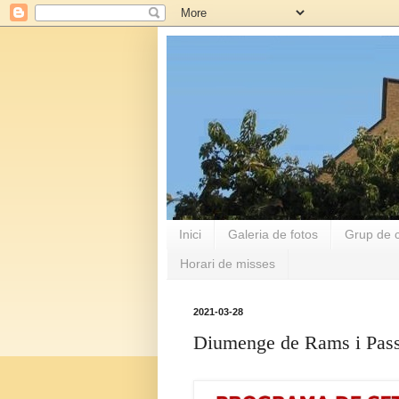
Inici
Galeria de fotos
Grup de c
Horari de misses
2021-03-28
Diumenge de Rams i Pass