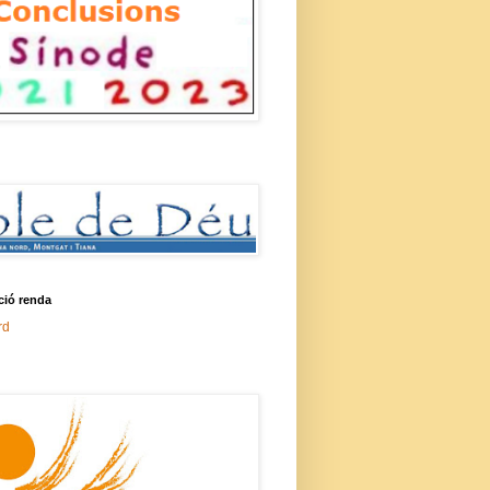
ció renda
rd