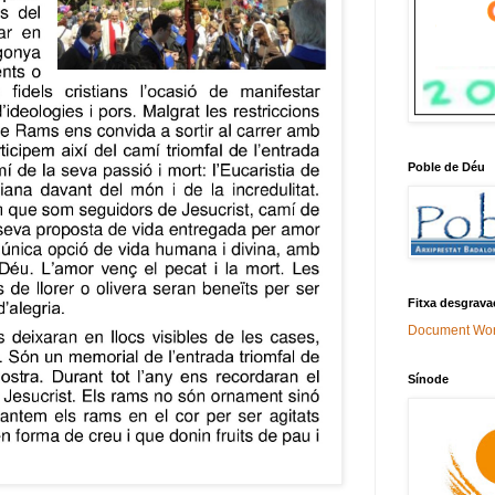
Poble de Déu
Fitxa desgrava
Document Wo
Sínode