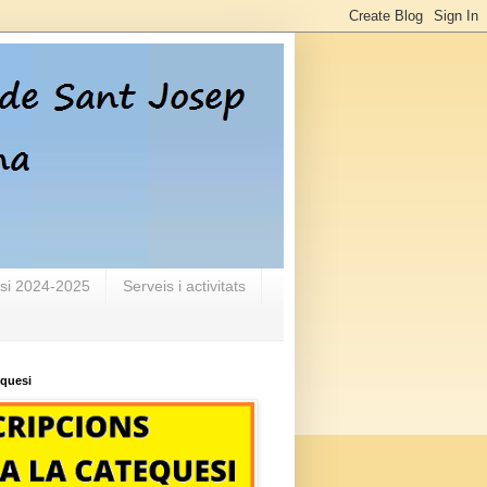
si 2024-2025
Serveis i activitats
equesi