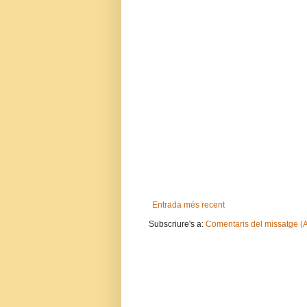
Entrada més recent
Subscriure's a:
Comentaris del missatge (