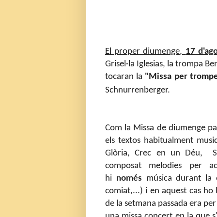
El proper diumenge,
17 d'ag
Grisel·la Iglesias, la trompa B
tocaran la
"Missa per trompe
Schnurrenberger.
Com la Missa de diumenge pas
els textos habitualment music
Glòria, Crec en un Déu, Sa
composat melodies per a
hi
només
música durant la c
comiat,...) i en aquest cas ho 
de la setmana passada era per
una missa concert en la que s'