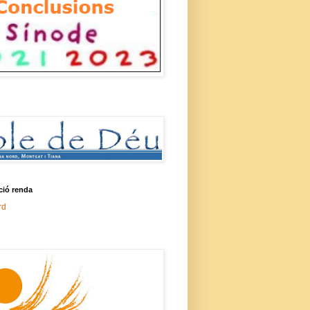
ció renda
rd