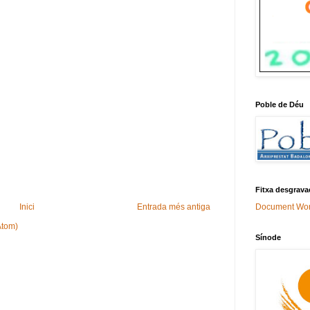
Poble de Déu
Fitxa desgrava
Document Wo
Inici
Entrada més antiga
Atom)
Sínode