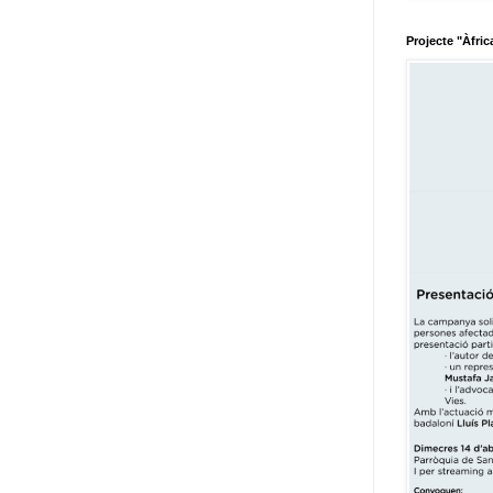
Projecte "Àfric