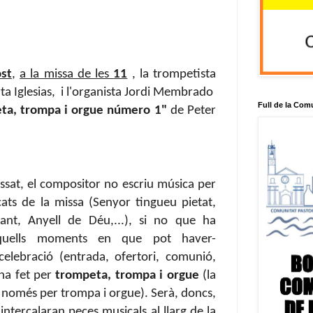
ost
,
a la missa de les
11
, la trompetista
erta Iglesias, i l'organista Jordi Membrado
Full de la Com
ta, trompa i orgue número 1"
de Peter
sat, el compositor no escriu música per
ats de la missa (Senyor tingueu pietat,
nt, Anyell de Déu,...), si no que ha
quells moments en que pot haver-
elebració (entrada, ofertori, comunió,
ha fet per
trompeta, trompa i orgue
(la
 només per trompa i orgue). Serà, doncs,
intercalaran peces musicals al llarg de la