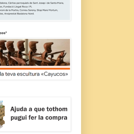
ucos"