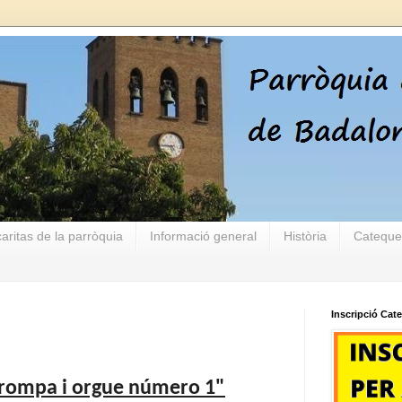
aritas de la parròquia
Informació general
Història
Cateque
Inscripció Cat
trompa i orgue número 1"